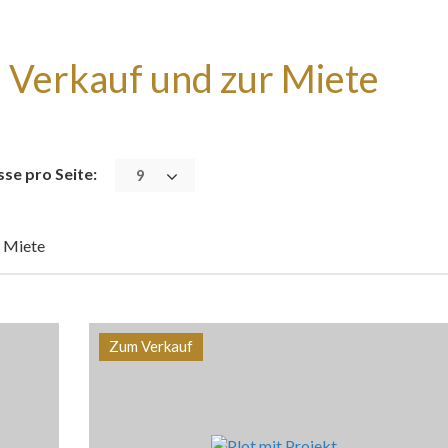
Verkauf und zur Miete
se pro Seite:
9
 Miete
Zum Verkauf
Bereich
Referenz
803240 m2
PS-0166