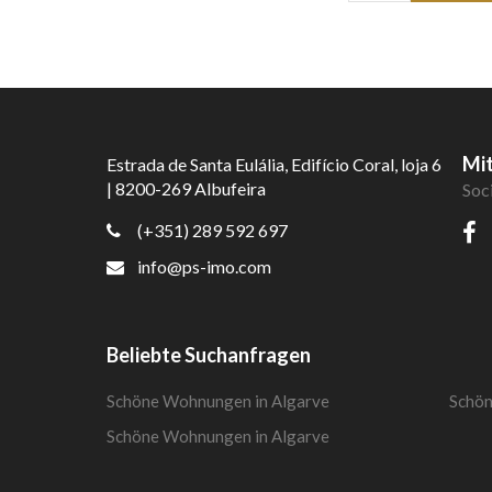
Mit
Estrada de Santa Eulália, Edifício Coral, loja 6
| 8200-269 Albufeira
Soc
(+351) 289 592 697
info@ps-imo.com
Beliebte Suchanfragen
Schöne Wohnungen in Algarve
Schön
Schöne Wohnungen in Algarve