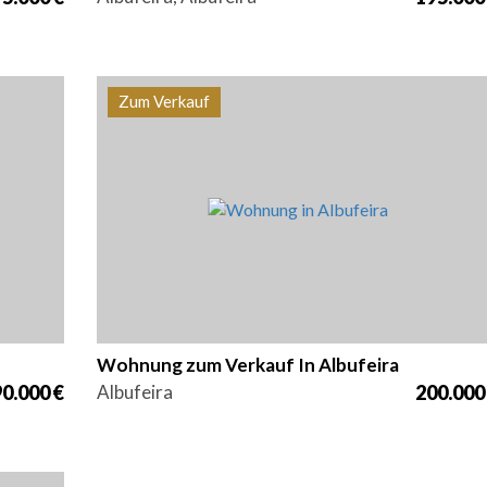
Zum Verkauf
z
Betten
Bereich
Referenz
6
1
87,8 m2
PS-0015
Wohnung zum Verkauf In Albufeira
0.000 €
Albufeira
200.000