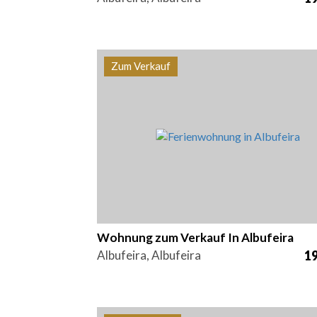
Zum Verkauf
Betten
Bereich
Referen
1
66,9 m2
PS-002
Wohnung zum Verkauf In Albufeira
Albufeira, Albufeira
19