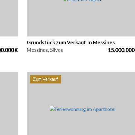
Grundstück zum Verkauf In Messines
00.000 €
Messines, Silves
15.000.000
Zum Verkauf
z
Betten
Bereich
Referenz
2
1
58,01 m2
PS-0031