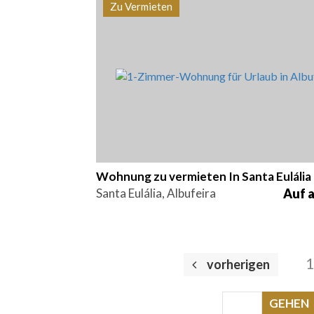
Zu Vermieten
Betten
Bereich
Referen
1
60 m2
ALB-010
Wohnung zu vermieten In Santa Eulália
Santa Eulália, Albufeira
Auf 
vorherigen