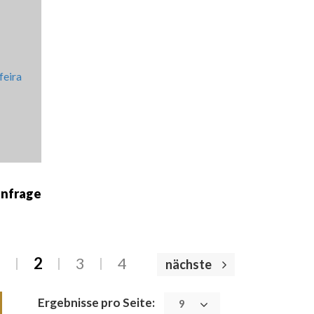
z
9
anfrage
1
2
3
4
nächste
Ergebnisse pro Seite:
9