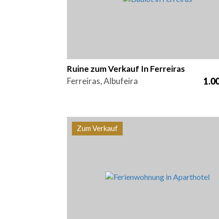
Ruine zum Verkauf In Ferreiras
Ferreiras, Albufeira
1.0
Zum Verkauf
Betten
Bereich
Referen
1
55,88 m2
PS-003