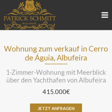
Wohnung zum verkauf in Cerro
de Águia, Albufeira
1-Zimmer-Wohnung mit Meerblick
über den Yachthafen von Albufeira
415.000€
JETZT ANFRAGEN